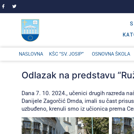
KAT
NASLOVNA
KŠC “SV. JOSIP”
OSNOVNA ŠKOLA
Odlazak na predstavu “Ru
Dana 7. 10. 2024., učenici drugih razreda na
Danijele Zagorčić Drnda, imali su čast prisu
uzbuđeno, krenuli smo iz učionica prema Cen