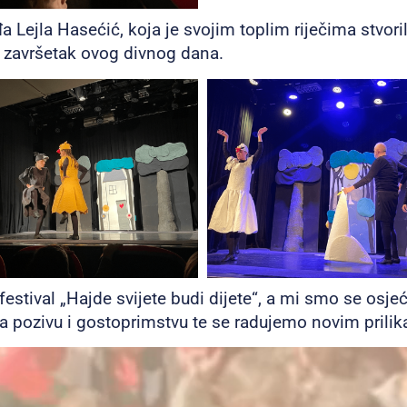
Lejla Hasećić, koja je svojim toplim riječima stvori
en završetak ovog divnog dana.
i festival „Hajde svijete budi dijete“, a mi smo se os
 pozivu i gostoprimstvu te se radujemo novim prilika