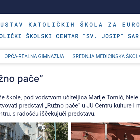
SUSTAV KATOLIČKIH ŠKOLA ZA EUR
OLIČKI ŠKOLSKI CENTAR "SV. JOSIP" SAR
OPĆA-REALNA GIMNAZIJA
SREDNJA MEDICINSKA ŠKOL
žno pače”
še škole, pod vodstvom učiteljica Marije Tomić, Nele 
stvovati predstavi „Ružno pače“ u JU Centru kulture i 
tru, s radošću iščekujući predstavu.