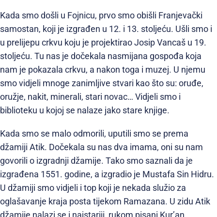
Kada smo došli u Fojnicu, prvo smo obišli Franjevački
samostan, koji je izgrađen u 12. i 13. stoljeću. Ušli smo i
u prelijepu crkvu koju je projektirao Josip Vancaš u 19.
stoljeću. Tu nas je dočekala nasmijana gospođa koja
nam je pokazala crkvu, a nakon toga i muzej. U njemu
smo vidjeli mnoge zanimljive stvari kao što su: oruđe,
oružje, nakit, minerali, stari novac… Vidjeli smo i
biblioteku u kojoj se nalaze jako stare knjige.
Kada smo se malo odmorili, uputili smo se prema
džamiji Atik. Dočekala su nas dva imama, oni su nam
govorili o izgradnji džamije. Tako smo saznali da je
izgrađena 1551. godine, a izgradio je Mustafa Sin Hidru.
U džamiji smo vidjeli i top koji je nekada služio za
oglašavanje kraja posta tijekom Ramazana. U zidu Atik
džamije nalazi se i najstariji, rukom pisani Kur’an.