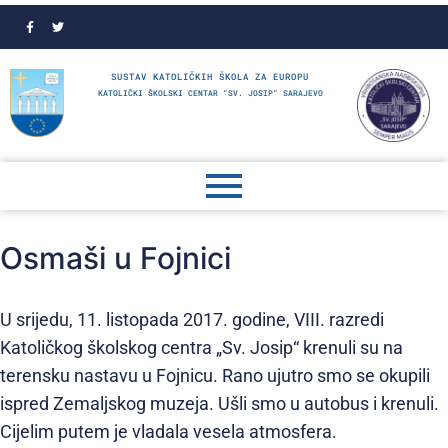
SUSTAV KATOLIČKIH ŠKOLA ZA EUROPU
KATOLIČKI ŠKOLSKI CENTAR "SV. JOSIP" SARAJEVO
Osmaši u Fojnici
U srijedu, 11. listopada 2017. godine, VIII. razredi
Katoličkog školskog centra „Sv. Josip“ krenuli su na
terensku nastavu u Fojnicu. Rano ujutro smo se okupili
ispred Zemaljskog muzeja. Ušli smo u autobus i krenuli.
Cijelim putem je vladala vesela atmosfera.