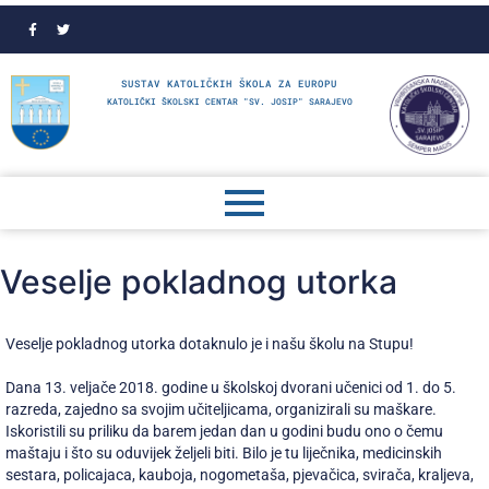
SUSTAV KATOLIČKIH ŠKOLA ZA EUROPU
KATOLIČKI ŠKOLSKI CENTAR "SV. JOSIP" SARAJEVO
Veselje pokladnog utorka
Veselje pokladnog utorka dotaknulo je i našu školu na Stupu!
Dana 13. veljače 2018. godine u školskoj dvorani učenici od 1. do 5.
razreda, zajedno sa svojim učiteljicama, organizirali su maškare.
Iskoristili su priliku da barem jedan dan u godini budu ono o čemu
maštaju i što su oduvijek željeli biti. Bilo je tu liječnika, medicinskih
sestara, policajaca, kauboja, nogometaša, pjevačica, svirača, kraljeva,