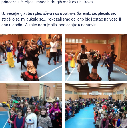
princeza, učiteljica i mnogih drugih maštovitih likova.
Uz veselje, glazbu i ples uživali su u zabavi. Šarenilo se, plesalo se,
strašilo se, mijaukalo se… Pokazali smo da je to bio i ostao najveseliji
dan u godini. A kako nam je bilo, pogledajte u nastavku…