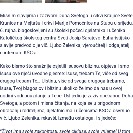
Misnim slavljima i zazivom Duha Svetoga u crkvi Kraljice Svete
Krunice na Mejtašu i crkvi Marije Pomoćnice na Stupu u srijedu,
6. rujna, blagoslovljeni su školski počeci djelatnika i učenika
Katoličkog školskog centra Sveti Josip Sarajevo. Euharistijsko
slavlje predvodio je vlč. Ljubo Zelenika, vjeroučitelj i odgajatelj
u internatu KŠC-a.
Kako bismo što snažnije osjetili Isusovu blizinu, otpjevali smo
Isusu ove riječi uvodne pjesme: Isuse, trebam Te, više od sveg
drugog trebam Te… Uistinu, više od svega drugoga trebamo,
Isuse, Tvoj blagoslov i blizinu ukoliko želimo da nas u ovoj
godini vodi pouzdanje u Tebe. Uslijedio je zaziv obećanog Duha
Svetoga, a potom i misna čitanja, na koja se u prigodnom
obraćanju roditeljima, djelatnicima i učenicima KŠC-a osvrnuo
vlč. Ljubo Zelenika, rekavši, između ostaloga, i sljedeće:
“
Život ima svoje zakonitosti, svoje cikluse, svoje vrijeme! U tom