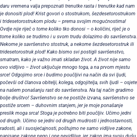
daru vremena valja prepoznati trenutke rasta i trenutke kad nam
je donositi plod! Krist govori o stostrukom, šezdesetorostrukom
i tridesetorostrukom plodu – prema svojim mogućnostima!
Ovdje nije riječ o tome koliko tko donosi – o količini, riječ je o
tome koliko se trudimo i u svom trudu dolazimo do savršenstva.
Nekome je savršenstvo stostruk, a nekome šezdesetorostruk ili
tridesetorostruk plod! Kako bismo svi postigli savršenstvo,
smatram, kako je važno imati skladan život. A život nije samo
ovo vidljivo – život uključuje mnogo toga, a na prvom mjestu
srce! Odgojimo srce i budimo poučljivi na način da svi ljudi,
počevši od članova obitelji, kolega, odgojitelja, svih ljudi – osjete
na našem ponašanju rast do savršenstva. Na taj način gradimo
bolje društvo! Savršenstvo se ne postiže izvana, savršenstvo se
postiže srcem – duhovnim stanjem, jer je moje ponašanje
preslik moga srca! Stoga je potrebno biti poučljiv. Učimo jedni
od drugih. Učimo se jedni od drugih mudrosti i jednostavnosti,
radosti, ali i suosjećajnosti, poštujmo ne samo vidljive zakone,
napisane zakone nego i one nevidljive, jer zakon ima svoju dušu