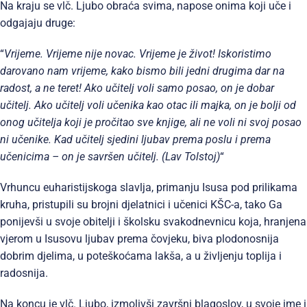
Na kraju se vlč. Ljubo obraća svima, napose onima koji uče i
odgajaju druge:
“
Vrijeme. Vrijeme nije novac. Vrijeme je život! Iskoristimo
darovano nam vrijeme, kako bismo bili jedni drugima dar na
radost, a ne teret! Ako učitelj voli samo posao, on je dobar
učitelj. Ako učitelj voli učenika kao otac ili majka, on je bolji od
onog učitelja koji je pročitao sve knjige, ali ne voli ni svoj posao
ni učenike. Kad učitelj sjedini ljubav prema poslu i prema
učenicima – on je savršen učitelj. (Lav Tolstoj)
“
Vrhuncu euharistijskoga slavlja, primanju Isusa pod prilikama
kruha, pristupili su brojni djelatnici i učenici KŠC-a, tako Ga
ponijevši u svoje obitelji i školsku svakodnevnicu koja, hranjena
vjerom u Isusovu ljubav prema čovjeku, biva plodonosnija
dobrim djelima, u poteškoćama lakša, a u življenju toplija i
radosnija.
Na koncu je vlč. Ljubo, izmolivši završni blagoslov, u svoje ime i