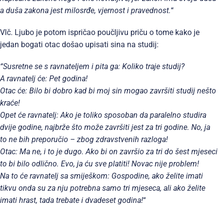
a duša zakona jest milosrđe, vjernost i pravednost.
“
Vlč. Ljubo je potom ispričao poučljivu priču o tome kako je
jedan bogati otac došao upisati sina na studij:
“Susretne se s ravnateljem i pita ga: Koliko traje studij?
A ravnatelj će: Pet godina!
Otac će: Bilo bi dobro kad bi moj sin mogao završiti studij nešto
kraće!
Opet će ravnatelj: Ako je toliko sposoban da paralelno studira
dvije godine, najbrže što može završiti jest za tri godine. No, ja
to ne bih preporučio – zbog zdravstvenih razloga!
Otac: Ma ne, i to je dugo. Ako bi on završio za tri do šest mjeseci
to bi bilo odlično. Evo, ja ću sve platiti! Novac nije problem!
Na to će ravnatelj sa smiješkom: Gospodine, ako želite imati
tikvu onda su za nju potrebna samo tri mjeseca, ali ako želite
imati hrast, tada trebate i dvadeset godina!
“