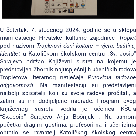
U četvrtak, 7. studenog 2024. godine se u sklopu
manifestacije Hrvatske kulturne zajednice
Troplet
pod nazivom
Tropletovi dani kulture – vjera, baština
identitet
u Katoličkom školskom centru „Sv. Josip“
Sarajevo održao Književni susret na kojemu je
predstavljen Zbornik najuspješnijih učeničkih radova
Tropletova literarnog natječaja
Putovima radosne
odgovornosti
. Na manifestaciji su predstavljeni
najbolji spisatelji koji su svoje radove pročitali, a
zatim su im dodijeljene nagrade. Program ovog
književnog susreta vodila je učenica KŠC-a
“Sv.Josip” Sarajevo Anja Bošnjak . Na samom
početku dragim gostima, profesorima i učenicima
obratio se ravnatelj Katoličkog školskog centra