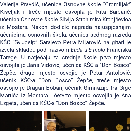
Valerija Pravdić, učenica Osnovne škole “Gromiljak”
Kiseljak i treće mjesto osvojila je Rita Barbarić,
učenica Osnovne škole Silvija Strahimira Kranjčevića
iz Mostara. Nakon dodjele nagrada najuspješnijim
učenicima osnovnih škola, učenica sedmog razreda
KŠC “Sv.Josip” Sarajevo Petra Mijatović na gitari je
izvela skladbu pod nazivom
Etida u E-molu
Francisk
Tarege. U natječaju za srednje škole prvo mjesto
osvojila je Jana Vidović, učenica KŠC-a “Don Bosco”
Žepče, drugo mjesto osvojio je Petar Antolović,
učenik KŠC-a “Don Bosco” Žepče, treće mjesto
osvojio je Dragan Boban, učenik Gimnazije fra Grge
Martića iz Mostara i četvrto mjesto osvojila je Ana
Ezgeta, učenica KŠC-a “Don Bosco” Žepče.