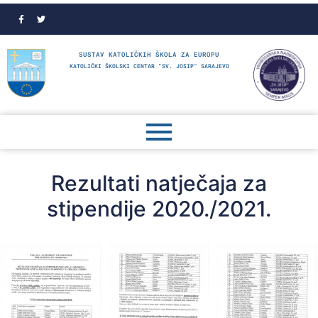
SUSTAV KATOLIČKIH ŠKOLA ZA EUROPU
KATOLIČKI ŠKOLSKI CENTAR "SV. JOSIP" SARAJEVO
Rezultati natječaja za
stipendije 2020./2021.