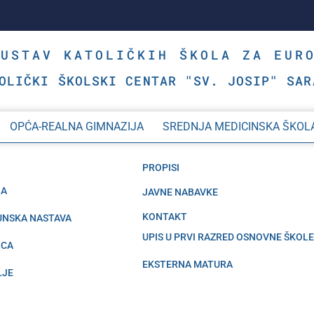
SUSTAV KATOLIČKIH ŠKOLA ZA EUR
OLIČKI ŠKOLSKI CENTAR "SV. JOSIP" SAR
OPĆA-REALNA GIMNAZIJA
SREDNJA MEDICINSKA ŠKOL
PROPISI
JA
JAVNE NABAVKE
KONTAKT
PUNSKA NASTAVA
UPIS U PRVI RAZRED OSNOVNE ŠKOLE
ICA
EKSTERNA MATURA
LJE